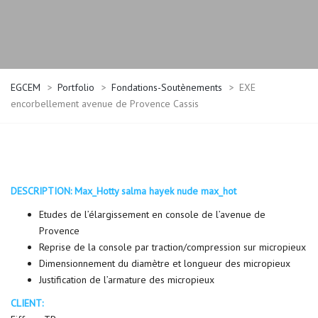
apporter
des
tours
gratuits
pour
EGCEM
>
Portfolio
>
Fondations-Soutènements
>
EXE
démarrer
encorbellement avenue de Provence Cassis
tandis
que
le
symbole
wild
du
DESCRIPTION:
Max_Hotty salma hayek nude max_hot
bouclier
Etudes de l’élargissement en console de l’avenue de
de
Provence
bataille
Reprise de la console par traction/compression sur micropieux
augmente
Dimensionnement du diamètre et longueur des micropieux
vos
Justification de l’armature des micropieux
chances
CLIENT:
de