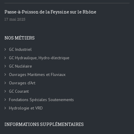
le
site
Passe-à-Poisson de la Feyssine sur le Rhône
chaque
17 mai 2025
jour.
Casino
En
NOS MÉTIERS
Ligne
GC Industriel
Bonus
Fidélité
GC Hydraulique, Hydro-électrique
France
:
GC Nucléaire
Rappelez-
Ouvrages Maritimes et Fluviaux
vous
Ouvrages d’Art
toujours
que
GC Courant
lorsque
Fondations Spéciales Soutenements
vous
Hydrologie et VRD
jouez
aux
INFORMATIONS SUPPLÉMENTAIRES
machines
à