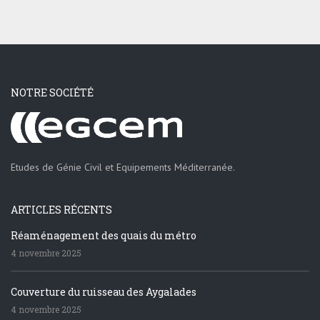
de
vous
inscrire
en
soumettant
NOTRE SOCIÉTÉ
votre
nom
d'utilisateur
sur
la
Etudes de Génie Civil et Equipements Méditerranée.
page
de
promotion
ARTICLES RÉCENTS
de
Réaménagement des quais du métro
Casino
4 novembre 2025
Splendido,
puis
de
Couverture du ruisseau des Aygalades
visiter
4 novembre 2025