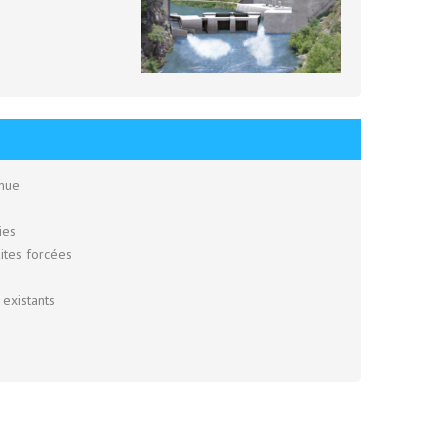
enue
ies
ites forcées
existants