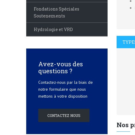
-
Pour
Fondations Spéciales
qu'un
Soutenements
joueur
réduise
Hydrologie et VRD
ou
TYPE
supprime
ses
mises,
Avez-vous des
il
questions ?
doit
cliquer
Contactez-nous par la biais de
sur
notre formulaire que nous
le
mettons à votre disposition
bouton
Effacer
tous
CONTACTEZ NOUS
les
Nos p
paris
ou