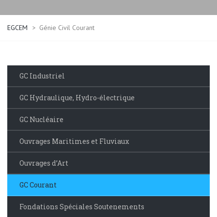
reconnaissants
de
EGCEM
>
Génie Civil Courant
vivre
dans
un
pays
où
GC Industriel
l'industrie
est
GC Hydraulique, Hydro-électrique
si
bien
GC Nucléaire
réglementée.
Bonus
Ouvrages Maritimes et Fluviaux
Sans
Ouvrages d’Art
Dépôt
Poker
GC Courant
En
Ligne
Fondations Spéciales Soutenements
-