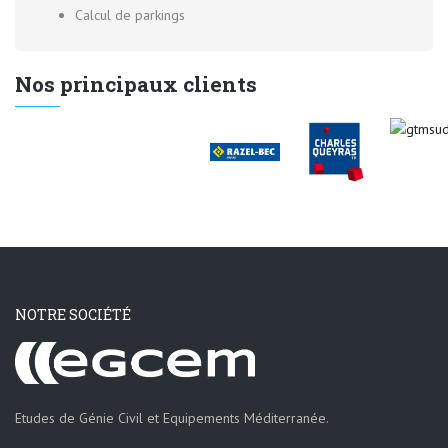
la
Calcul de parkings
UK
Gambling
Commission.
Nos principaux clients
Justspin
Casino
Bonus
Premier
Depot
2026
Je
veux
passer
le
reste
de
NOTRE SOCIÉTÉ
mon
temps
à
vous
dire
Etudes de Génie Civil et Equipements Méditerranée.
qui
sont