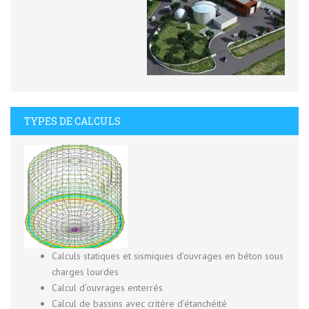
Casino
En
Ligne
Retrait
Dogecoin
Ce
casino
en
TYPES DE CALCULS
ligne
AU
de
premier
ordre
est
entièrement
autorisé
à
Aurigny
Calculs statiques et sismiques d’ouvrages en béton sous
et
charges lourdes
également
Calcul d’ouvrages enterrés
par
Calcul de bassins avec critère d’étanchéité